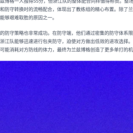
兹博格一人独得55分，但浙江队的整体配合同样值得称赞。整
和防守转换时的流畅配合，体现出了教练组的精心布置。除了兰
能够艰难取胜的原因之一。
的防守策略也非常成功。在防守端，他们通过密集的防守体系限
浙江队能够迅速进行包夹防守，迫使对方做出低效的进攻选择。
可能消耗对方防线的体力，最终为兰兹博格创造了更多单打的机