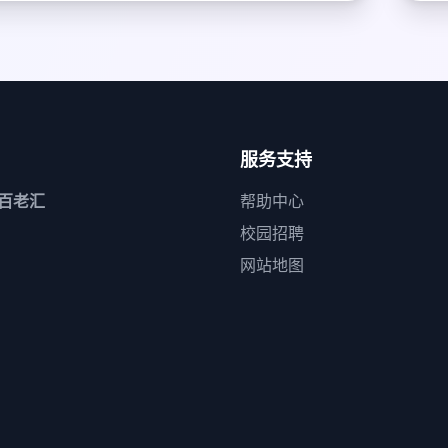
服务支持
1百老汇
帮助中心
校园招聘
网站地图