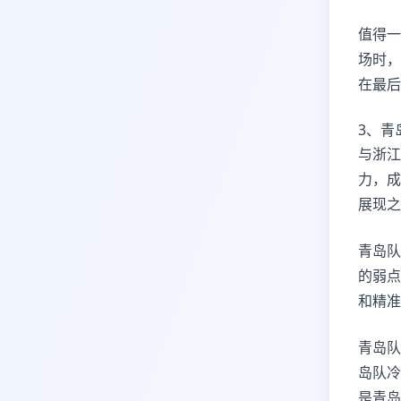
值得一
场时，
在最后
3、青
与浙江
力，成
展现之
青岛队
的弱点
和精准
青岛队
岛队冷
是青岛