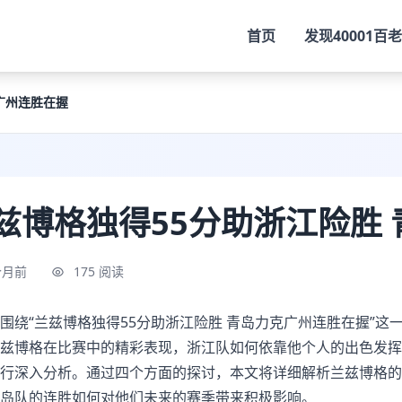
首页
发现
40001百
广州连胜在握
兹博格独得55分助浙江险胜
个月前
175 阅读
围绕“兰兹博格独得55分助浙江险胜 青岛力克广州连胜在握”
兹博格在比赛中的精彩表现，浙江队如何依靠他个人的出色发挥
行深入分析。通过四个方面的探讨，本文将详细解析兰兹博格的
岛队的连胜如何对他们未来的赛季带来积极影响。