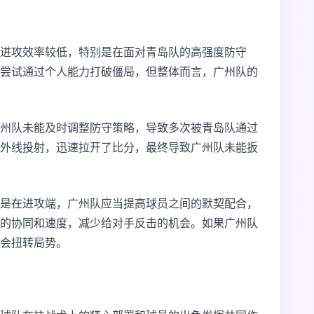
进攻效率较低，特别是在面对青岛队的高强度防守
尝试通过个人能力打破僵局，但整体而言，广州队的
州队未能及时调整防守策略，导致多次被青岛队通过
外线投射，迅速拉开了比分，最终导致广州队未能扳
是在进攻端，广州队应当提高球员之间的默契配合，
的协同和速度，减少给对手反击的机会。如果广州队
会扭转局势。