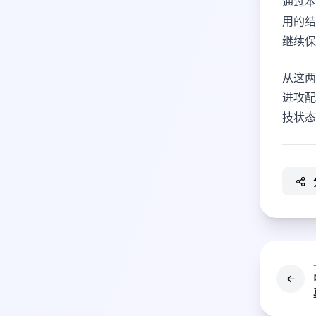
通过本
用的结
继续保
从这两
进攻配
技状态