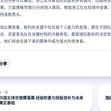
文的分析可以看出，浙江队与青岛队的胜利并非偶然，而是两支
果。兰兹博格凭借55分的惊人表现，帮助浙江队在险境中逆袭
持连胜势头。
场比赛来看，胜利的关键不仅仅是个人能力的发挥，更在于团队
合，还是青岛队在关键时刻的冷静表现，都是球队胜利的决定性
，他们将会在接下来的赛季中成为强大的竞争者。
分享
上一篇
中国女排世锦赛落幕 经验积累与短板弥补为未来
围
奠定基础