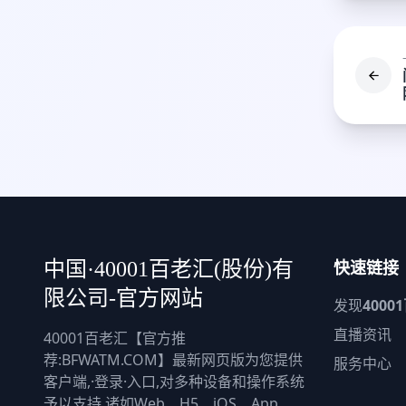
快速链接
中国·40001百老汇(股份)有
限公司-官方网站
发现
4000
直播资讯
40001百老汇【官方推
荐:BFWATM.COM】最新网页版为您提供
服务中心
客户端,·登录·入口,对多种设备和操作系统
予以支持,诸如Web、H5、iOS、App