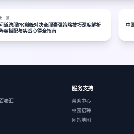
上一篇
问道跨服PK巅峰对决全服豪强策略技巧深度解析
中
阵容搭配与实战心得全指南
服务支持
1百老汇
帮助中心
校园招聘
网站地图