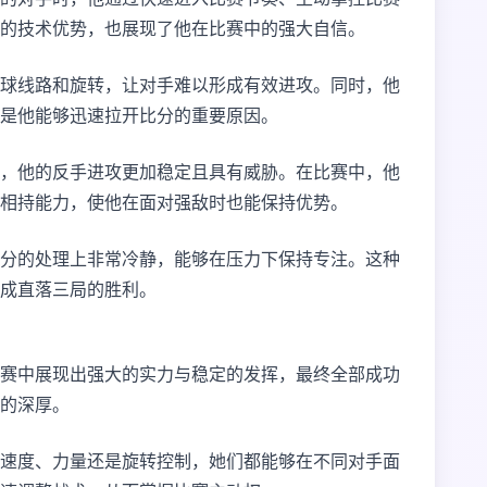
的技术优势，也展现了他在比赛中的强大自信。
球线路和旋转，让对手难以形成有效进攻。同时，他
也是他能够迅速拉开比分的重要原因。
，他的反手进攻更加稳定且具有威胁。在比赛中，他
的相持能力，使他在面对强敌时也能保持优势。
分的处理上非常冷静，能够在压力下保持专注。这种
成直落三局的胜利。
赛中展现出强大的实力与稳定的发挥，最终全部成功
的深厚。
速度、力量还是旋转控制，她们都能够在不同对手面