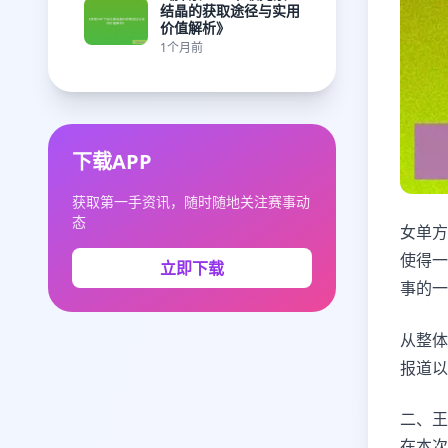
结晶的获取途径与实用
价值解析》
1个月前
下载APP
获取第一手资讯，随时随地关注赛事动
态
女单方
使得一
立即下载
事的一
从整体
报道以
二、王
在本次