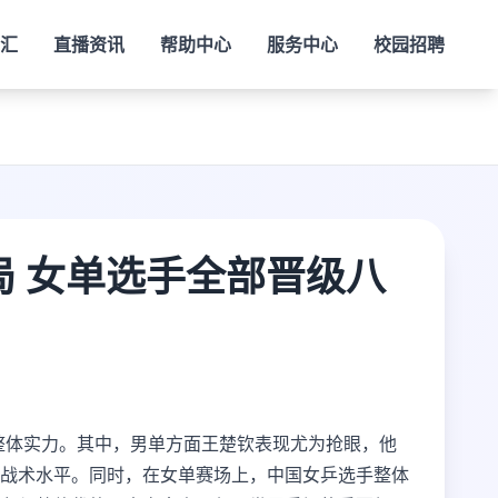
老汇
直播资讯
帮助中心
服务中心
校园招聘
局 女单选手全部晋级八
的整体实力。其中，男单方面王楚钦表现尤为抢眼，他
战术水平。同时，在女单赛场上，中国女乒选手整体