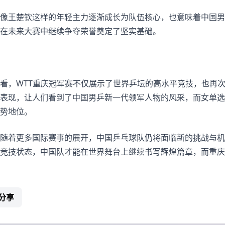
像王楚钦这样的年轻主力逐渐成长为队伍核心，也意味着中国男
在未来大赛中继续争夺荣誉奠定了坚实基础。
看，WTT重庆冠军赛不仅展示了世界乒坛的高水平竞技，也再
表现，让人们看到了中国男乒新一代领军人物的风采，而女单选
势地位。
随着更多国际赛事的展开，中国乒乓球队仍将面临新的挑战与机
竞技状态，中国队才能在世界舞台上继续书写辉煌篇章，而重庆
分享