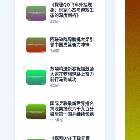
《探秘QQ飞车外挂现
象：玩家心态与游戏生
态的深度剖析》
3周前
阿联缺阵周鹏挑大梁引
领中国男篮奋力冲锋
3周前
苏翊鸣送新春祝福鼓励
大家在梦想道路上奋力
前行马到成功
4周前
国际乒联最新世界排名
揭晓樊振东六千九百分
稳居第一国乒继续领跑
1个月前
《探索DNF下级元素