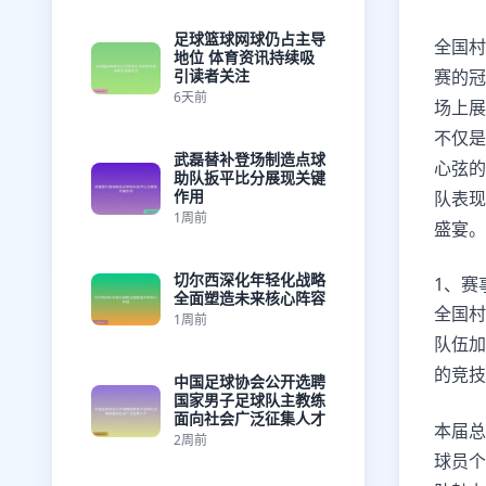
足球篮球网球仍占主导
全国村
地位 体育资讯持续吸
引读者关注
赛的冠
6天前
场上展
不仅是
武磊替补登场制造点球
心弦的
助队扳平比分展现关键
作用
队表现
1周前
盛宴。
切尔西深化年轻化战略
1、赛
全面塑造未来核心阵容
全国村
1周前
队伍加
的竞技
中国足球协会公开选聘
国家男子足球队主教练
面向社会广泛征集人才
本届总
2周前
球员个