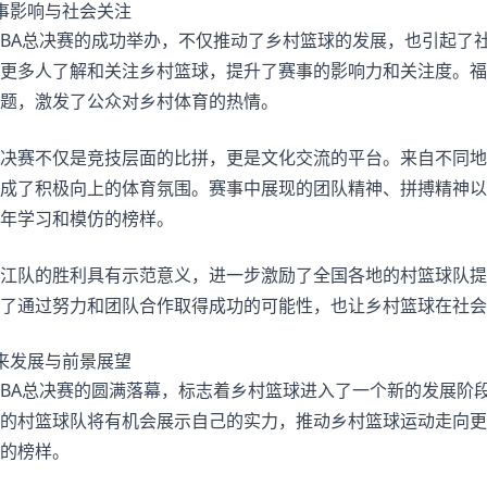
事影响与社会关注
BA总决赛的成功举办，不仅推动了乡村篮球的发展，也引起了
更多人了解和关注乡村篮球，提升了赛事的影响力和关注度。福
题，激发了公众对乡村体育的热情。
决赛不仅是竞技层面的比拼，更是文化交流的平台。来自不同地
成了积极向上的体育氛围。赛事中展现的团队精神、拼搏精神以
年学习和模仿的榜样。
江队的胜利具有示范意义，进一步激励了全国各地的村篮球队提
了通过努力和团队合作取得成功的可能性，也让乡村篮球在社会
来发展与前景展望
BA总决赛的圆满落幕，标志着乡村篮球进入了一个新的发展阶
的村篮球队将有机会展示自己的实力，推动乡村篮球运动走向更
的榜样。