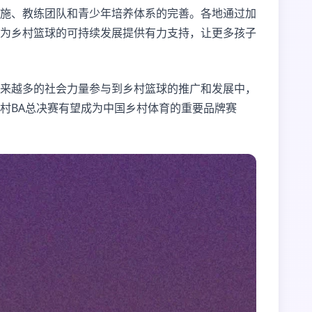
施、教练团队和青少年培养体系的完善。各地通过加
为乡村篮球的可持续发展提供有力支持，让更多孩子
来越多的社会力量参与到乡村篮球的推广和发展中，
村BA总决赛有望成为中国乡村体育的重要品牌赛