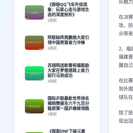
队魅力
《探秘QQ飞车外挂现
象：玩家心态与游戏生
态的深度剖析》
在决赛
2周前
攻、防
众带来
阿联缺阵周鹏挑大梁引
领中国男篮奋力冲锋
2、福
3周前
福建晋
握自己
苏翊鸣送新春祝福鼓励
大家在梦想道路上奋力
前行马到成功
在比赛
3周前
到外围
球队在
国际乒联最新世界排名
揭晓樊振东六千九百分
稳居第一国乒继续领跑
除了技
4周前
现出冠
《探索DNF下级元素