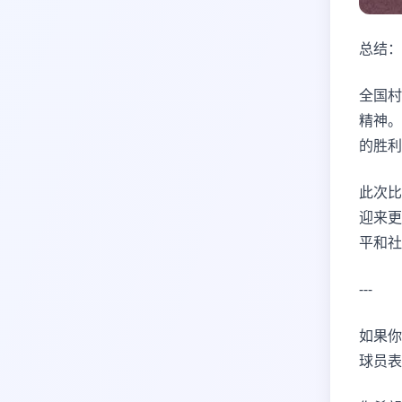
总结：
全国村
精神。
的胜利
此次比
迎来更
平和社
---
如果你
球员表