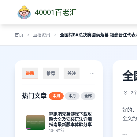
首页
直播资讯
全国村BA总决赛圆满落幕 福建晋江代表
全
最新
推荐
关注
2
热门文章
本周
本月
全部
好的，
奔跑吧兄弟游戏下载攻
全文约
略大全及安装玩法详细
指南最新版本体验分享
13小时前
---